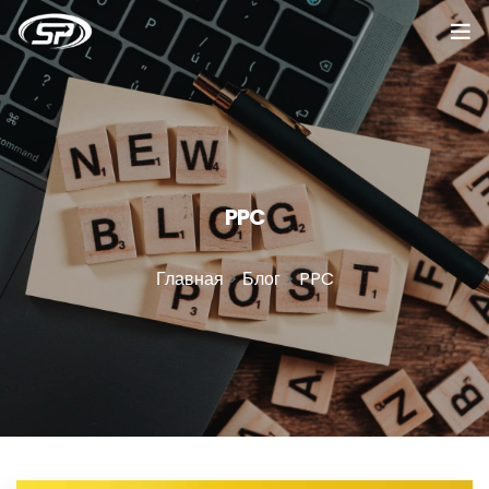
Главная
Услуги
Кейсы
PPC
Отзывы
Главная
>
Блог
>
PPC
О компании
Блог
Вакансии