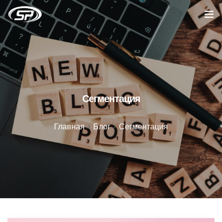
Главная
Услуги
Кейсы
Сегментация
Отзывы
Главная
>
Блог
>
Сегментация
О компании
Блог
Вакансии