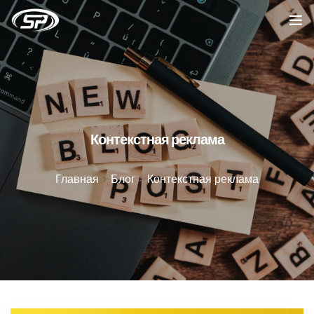
Главная
Услуги
Кейсы
Контекстная реклама
Отзывы
Главная
>
Блог
>
Контекстная реклама
О компании
Блог
Вакансии