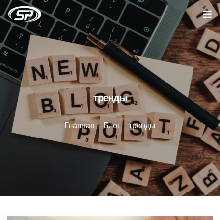
Главная
Услуги
Кейсы
тренды
Отзывы
Главная
>
Блог
>
тренды
О компании
Блог
Вакансии