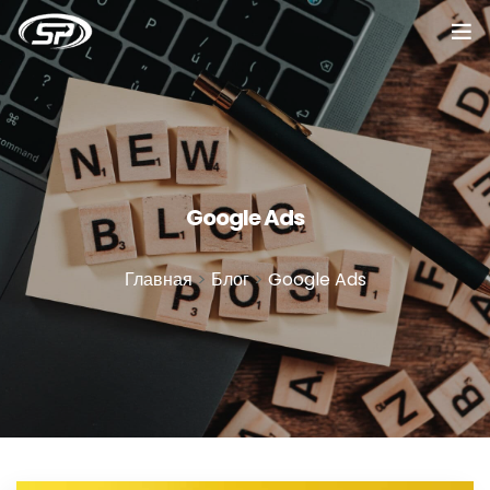
Главная
Услуги
Кейсы
Google Ads
Отзывы
Главная
>
Блог
>
Google Ads
О компании
Блог
Вакансии