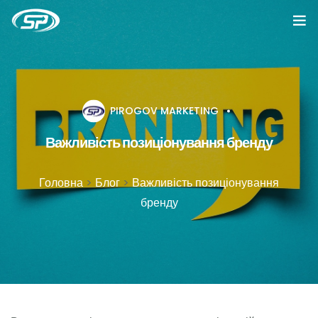
Головна
Послуги
PIROGOV MARKETING
Кейси
Важливість позиціонування бренду
Відгуки
Головна
>
Блог
>
Важливість позиціонування
бренду
Про компанію
Блог
Вакансії