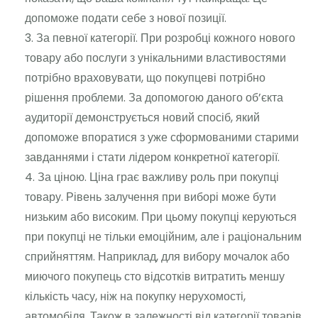
допоможе подати себе з нової позиції.
За певної категорії. При розробці кожного нового
товару або послуги з унікальними властивостями
потрібно враховувати, що покупцеві потрібно
рішення проблеми. За допомогою даного об’єкта
аудиторії демонструється новий спосіб, який
допоможе впоратися з уже сформованими старими
завданнями і стати лідером конкретної категорії.
За ціною. Ціна грає важливу роль при покупці
товару. Рівень залучення при виборі може бути
низьким або високим. При цьому покупці керуються
при покупці не тільки емоційним, але і раціональним
сприйняттям. Наприклад, для вибору мочалок або
миючого покупець сто відсотків витратить меншу
кількість часу, ніж на покупку нерухомості,
автомобіля. Також в залежності від категорії товарів