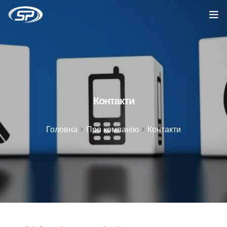
Головна
Послуги
Кейси
Контакти
Відгуки
Головна
>
Про компанію
>
Контакти
Про компанію
Блог
Вакансії