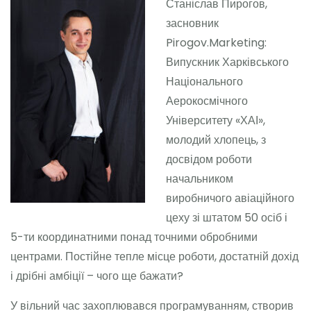
Станіслав Пирогов,
засновник
Pirogov.Marketing:
Випускник Харківського
Національного
Аерокосмічного
Університету «ХАІ»,
молодий хлопець, з
досвідом роботи
начальником
виробничого авіаційного
цеху зі штатом 50 осіб і
5-ти координатними понад точними обробними
центрами. Постійне тепле місце роботи, достатній дохід
і дрібні амбіції – чого ще бажати?
У вільний час захоплювався програмуванням, створив