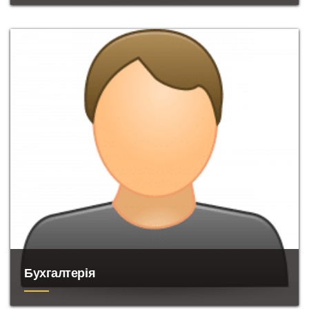
Копірайтери
,
майстер
пера
.
Бухгалтерія