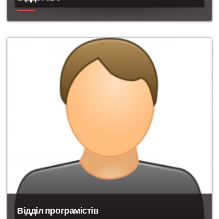
Фахівці
в
області
залучення
трафіку
,
зростання
продажів
з SEO просування
Відділ програмістів