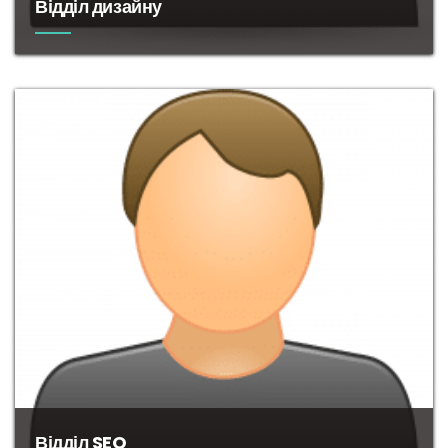
Відділ дизайну
Фахівці
в
області
дизайну
,
логотипів
,
статичних
,
GIF
,
HTML5
банерів
,
дизайну
сайту
і
багато іншого
…
Відділ SEO