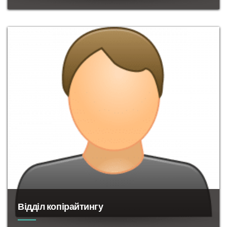
Фахівці
в
області
залучення
трафіку
,
зростання
продажів
з контекстної реклами
Відділ копірайтингу