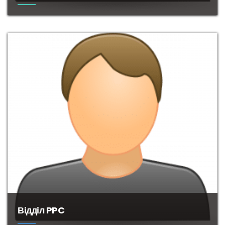
Фахівці
в
області
програмування
.
Спеціалізація
–
розробка
сайтів
.
Відділ PPC