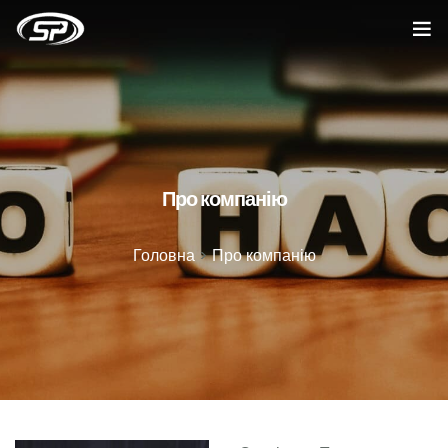
Головна
Послуги
Кейси
Про компанію
Відгуки
Головна
>
Про компанію
Про компанію
Блог
Вакансії