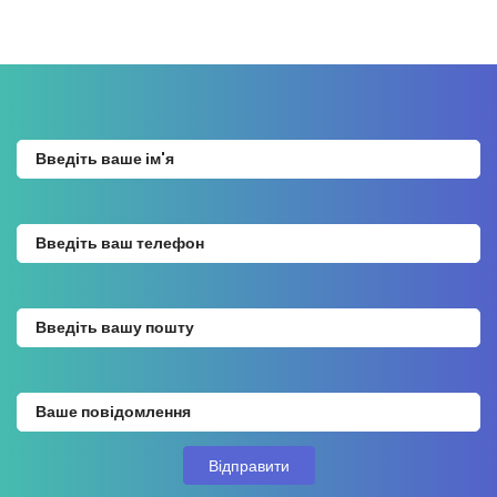
Фахівці
в
області
залучення
трафіку
,
лидов
,
зростання
продажів
з
соц
мереж
.