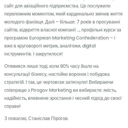
сайт для авіаційного підприємства. Це послужило
переломним моментом, який кардинально змінив життя
молодого фахівця. Далі – більше: 7 років в просуванні
сайтів, відкриття власної компанії …, профільні курси за
програмою European Marketing Confederation – і
вже в круговороті метрик, аналітики, digital
інструментів. І закрутилося!
Отямився лише тоді, коли 90% часу йшло на
консультації бізнесу, настойки воронок і побудова
стратегій. І так, це чертовски затягнуло! Вибираючи
співпрацю з Pirogov Marketing ви вибираєте: якість,
надійність, впевнене зростання і чесний підхід до своєї
справи!
З повагою, Станіслав Пірогов.