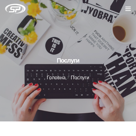
Головна
Послуги
Кейси
Послуги
Відгуки
Головна
>
Послуги
Про компанію
Блог
Вакансії