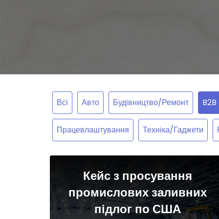
Всі
Авто
Будівництво/Ремонт
B2B
Працевлаштування
Техніка/Гаджети
Кейс з просування
промислових заливних
підлог по США