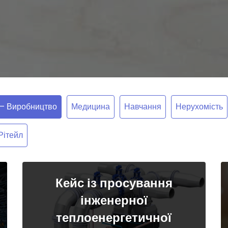
 – Виробництво
Медицина
Навчання
Нерухомість
Рітейл
Кейс із просування
інженерної
теплоенергетичної