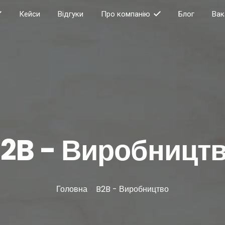
Кейси
Відгуки
Про компанію
Блог
Вак
2B - Виробницт
Головна
>
B2B - Виробництво