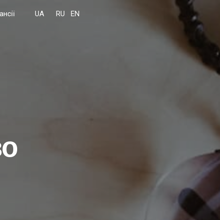
ансії
во