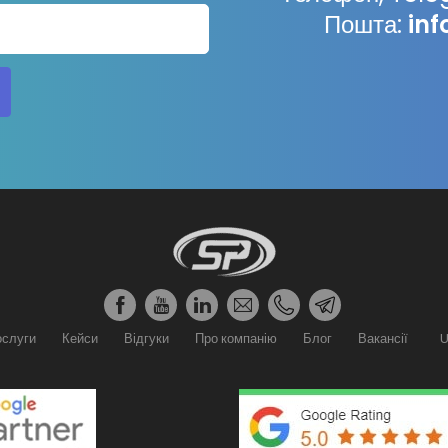
Пошта:
in
ослуги
Кейси
Відгуки
Про компанію
Блог
Вакансії