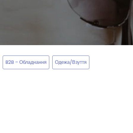
B2B – Обладнання
Одежа/Взуття