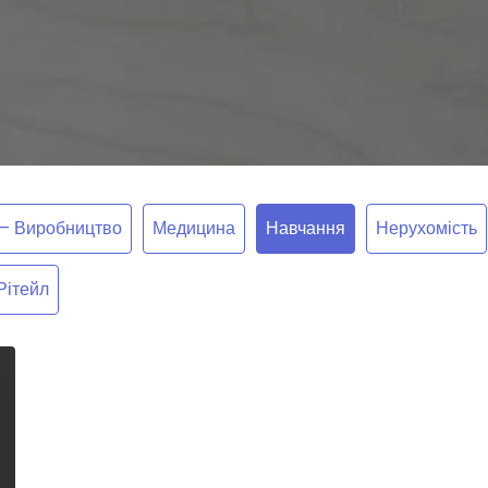
 – Виробництво
Медицина
Навчання
Нерухомість
Рітейл