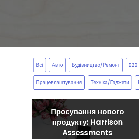
Всі
Авто
Будівництво/Ремонт
B2B
Працевлаштування
Техніка/Гаджети
Просування нового
продукту: Harrison
Assessments