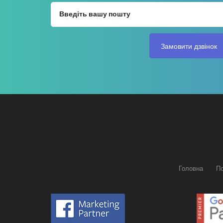
Головна
П