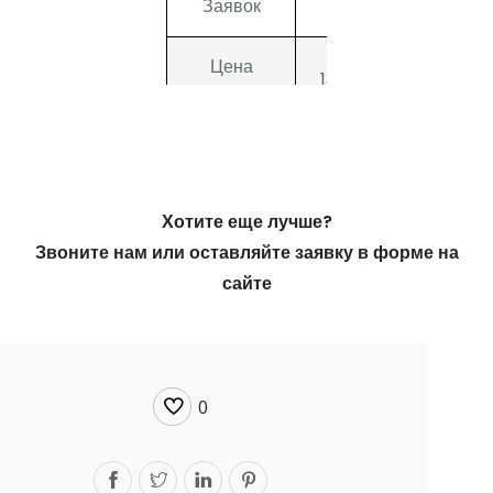
Заявок
56
250
Цена
1347
181
заявки
Кликов
7939
8721
Цена СРС
9,5
5,2
Хотите еще лучше?
Звоните нам или оставляйте заявку в форме на
сайте
0