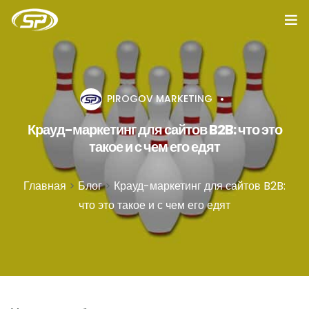
Главная
Услуги
PIROGOV MARKETING
Крауд-маркетинг для сайтов B2B: что это
Кейсы
такое и с чем его едят
Отзывы
Главная
>
Блог
>
Крауд-маркетинг для сайтов B2B:
О компании
что это такое и с чем его едят
Блог
Вакансии