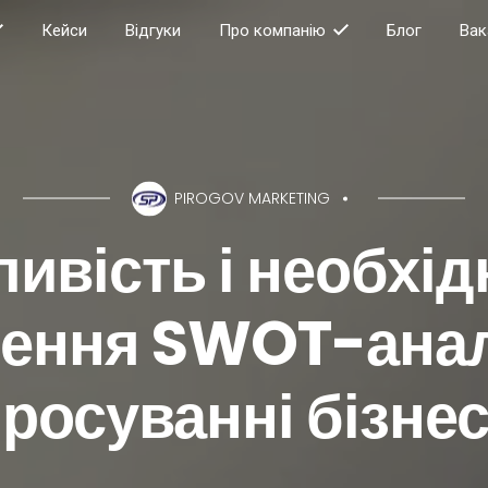
Кейси
Відгуки
Про компанію
Блог
Вак
PIROGOV MARKETING
ивість і необхід
ення SWOT-анал
росуванні бізне