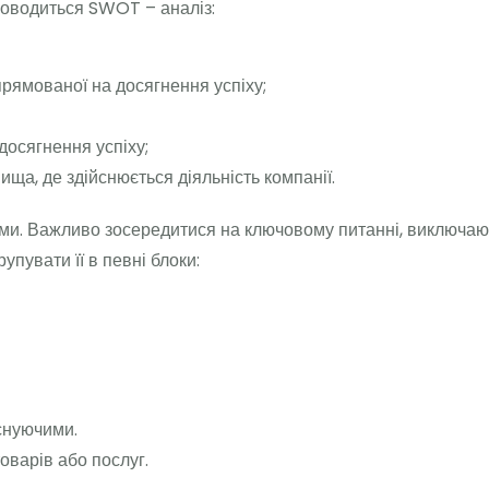
роводиться SWOT – аналіз:
прямованої на досягнення успіху;
досягнення успіху;
ища, де здійснюється діяльність компанії.
и. Важливо зосередитися на ключовому питанні, виключаюч
пувати її в певні блоки:
існуючими.
оварів або послуг.