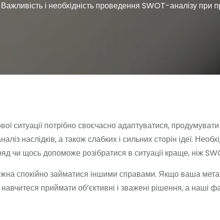
>
Важливість і необхідність проведення SWOT-аналізу при п
нкової ситуації потрібно своєчасно адаптуватися, продумуват
аліз наслідків, а також слабких і сильних сторін ідеї. Необхі
ряд чи щось допоможе розібратися в ситуації краще, ніж SW
ожна спокійно займатися іншими справами. Якщо ваша мета н
навчитеся приймати об’єктивні і зважені рішення, а наші ф