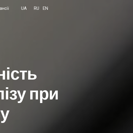
ансії
ність
ізу при
су