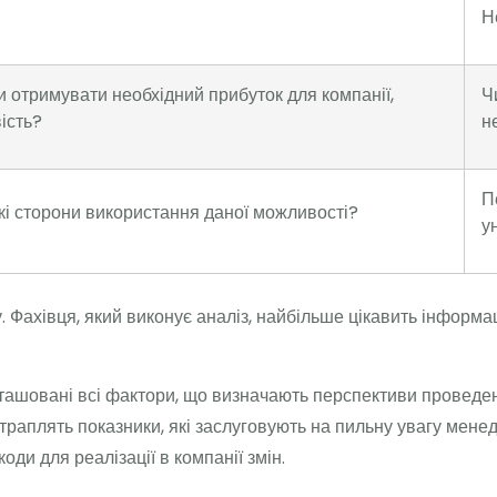
Н
 отримувати необхідний прибуток для компанії,
Ч
ість?
н
П
і сторони використання даної можливості?
у
 Фахівця, який виконує аналіз, найбільше цікавить інформац
ташовані всі фактори, що визначають перспективи проведени
отраплять показники, які заслуговують на пильну увагу мен
ди для реалізації в компанії змін.