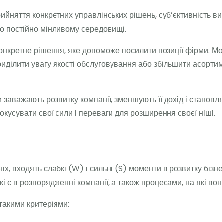
прийняття конкретних управлінських рішень, суб’єктивність 
о постійно мінливому середовищі.
онкретне рішення, яке допоможе посилити позиції фірми. 
иділити увагу якості обслуговування або збільшити асорти
заважають розвитку компанії, зменшують її дохід і становл
фокусувати свої сили і переваги для розширення своєї ніші.
іх, входять слабкі (W) і сильні (S) моменти в розвитку бізне
і є в розпорядженні компанії, а також процесами, на які во
 такими критеріями: