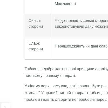
Можливості
Сильні
Чи дозволяють сильні сторони
сторони
використовуючи дану можлив
Слабкі
Перешкоджають чи дані слабк
сторони
Таблиця відображає основні принципи аналізу.
нижньому правому квадраті.
У лівому верхньому квадраті повинні бути роз
компанії. У правий нижній квадрант таблиці п
проблем і навіть створити непереборні перешко