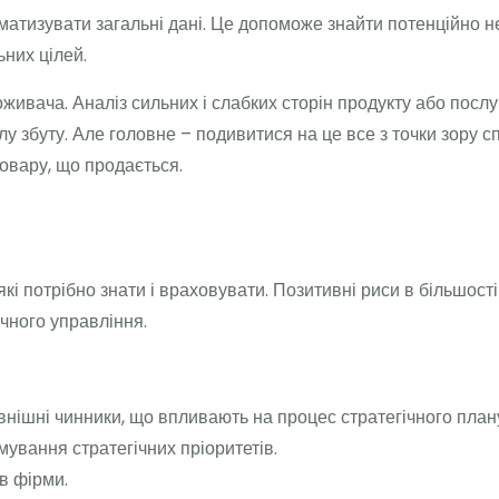
матизувати загальні дані. Це допоможе знайти потенційно не
них цілей.
живача. Аналіз сильних і слабких сторін продукту або пос
ілу збуту. Але головне – подивитися на це все з точки зор
товару, що продається.
які потрібно знати і враховувати. Позитивні риси в більшос
чного управління.
овнішні чинники, що впливають на процес стратегічного план
ування стратегічних пріоритетів.
в фірми.