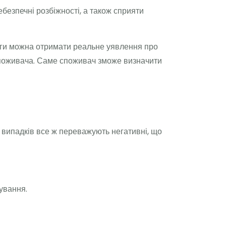
безпечні розбіжності, а також сприяти
луги можна отримати реальне уявлення про
у споживача. Саме споживач зможе визначити
ті випадків все ж переважують негативні, що
ування.