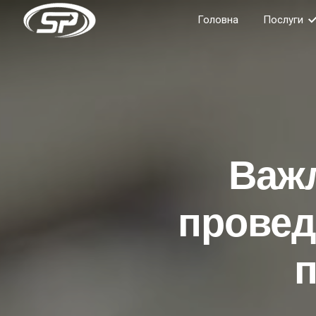
Головна
Послуги
Важл
провед
п