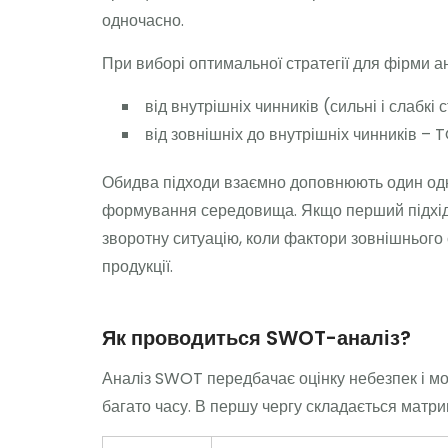
одночасно.
При виборі оптимальної стратегії для фірми а
від внутрішніх чинників (сильні і слабк
від зовнішніх до внутрішніх чинників –
Обидва підходи взаємно доповнюють один одног
формування середовища. Якщо перший підхід д
зворотну ситуацію, коли фактори зовнішнього 
продукції.
Як проводиться SWOT-аналіз?
Аналіз SWOT передбачає оцінку небезпек і мо
багато часу. В першу чергу складається матр