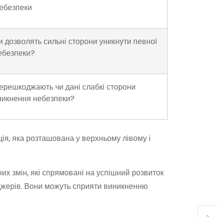
ебезпеки
и дозволять сильні сторони уникнути певної
ебезпеки?
ерешкоджають чи дані слабкі сторони
никнення небезпеки?
ія, яка розташована у верхньому лівому і
х змін, які спрямовані на успішний розвиток
еджерів. Вони можуть сприяти виникненню