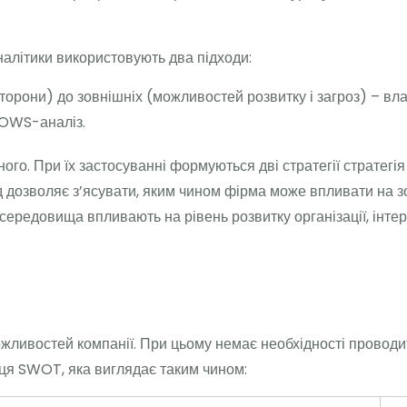
налітики використовують два підходи:
і сторони) до зовнішніх (можливостей розвитку і загроз) – 
 TOWS-аналіз.
о. При їх застосуванні формуються дві стратегії стратегія 
озволяє з’ясувати, яким чином фірма може впливати на зо
середовища впливають на рівень розвитку організації, інтер
жливостей компанії. При цьому немає необхідності проводит
иця SWOT, яка виглядає таким чином: