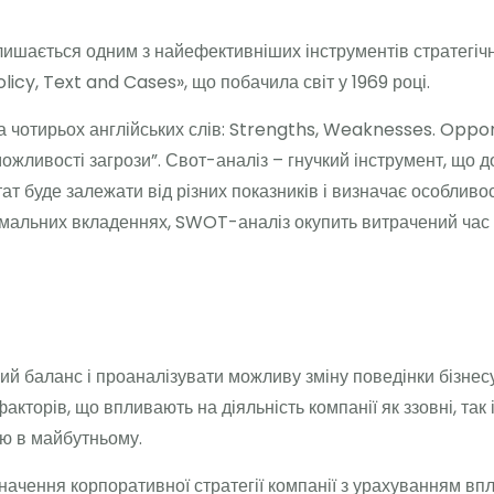
ишається одним з найефективніших інструментів стратегіч
licy, Text and Cases», що побачила світ у 1969 році.
а чотирьох англійських слів: Strengths, Weaknesses. Oppor
і можливості загрози”. Свот-аналіз – гнучкий інструмент, що 
ат буде залежати від різних показників і визначає особливос
німальних вкладеннях, SWOT-аналіз окупить витрачений час
й баланс і проаналізувати можливу зміну поведінки бізнес
акторів, що впливають на діяльність компанії як ззовні, так
єю в майбутньому.
ачення корпоративної стратегії компанії з урахуванням вп