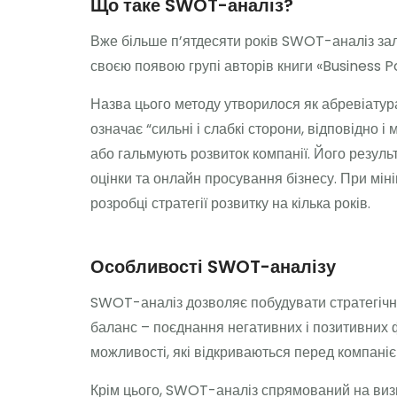
Що таке SWOT-аналіз?
Вже більше п’ятдесяти років SWOT-аналіз зал
своєю появою групі авторів книги «Business Po
Назва цього методу утворилося як абревіатур
означає “сильні і слабкі сторони, відповідно 
або гальмують розвиток компанії. Його результ
оцінки та онлайн просування бізнесу. При мі
розробці стратегії розвитку на кілька років.
Особливості SWOT-аналізу
SWOT-аналіз дозволяє побудувати стратегічни
баланс – поєднання негативних і позитивних ф
можливості, які відкриваються перед компані
Крім цього, SWOT-аналіз спрямований на визн