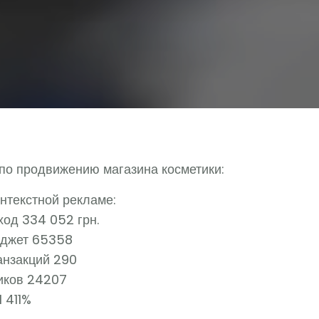
 по продвижению магазина косметики:
нтекстной рекламе:
ход 334 052 грн.
джет 65358
анзакций 290
иков 24207
 411%