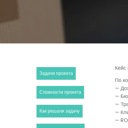
Кейс
Задачи проекта
По ко
— До
Сложности проекта
— Бю
— Тр
Как решали задачу
— Кл
— ROI