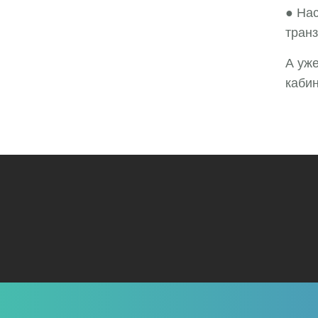
● Нас
транз
А уж
кабин