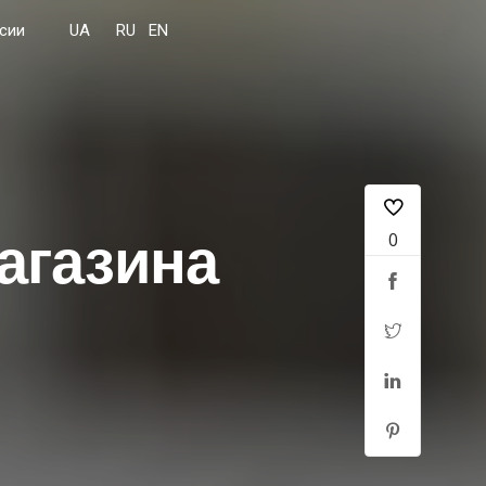
сии
агазина
0