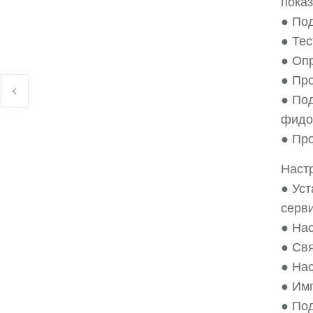
пока
● По
● Тес
● Оп
● Пр
● По
фидо
● Пр
Наст
● Ус
серв
● Нас
● Свя
● На
● Им
● По