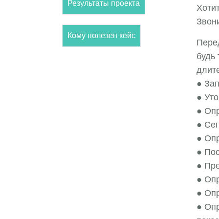
Результаты проекта
Хоти
Звони
Кому полезен кейс
Перед
будь
длите
● За
● Уто
● Оп
● Се
● Оп
● По
● Пр
● Оп
● Оп
● Оп