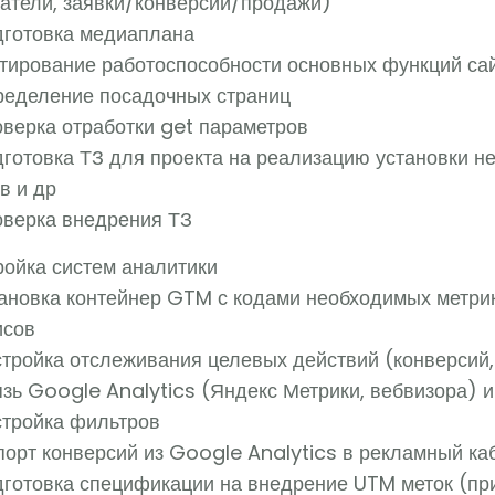
затели, заявки/конверсии/продажи)
дготовка медиаплана
тирование работоспособности основных функций сай
ределение посадочных страниц
оверка отработки get параметров
дготовка ТЗ для проекта на реализацию установки 
в и др
оверка внедрения ТЗ
ройка систем аналитики
тановка контейнер GTM с кодами необходимых метрик
исов
тройка отслеживания целевых действий (конверсий, 
зь Google Analytics (Яндекс Метрики, вебвизора) и
стройка фильтров
порт конверсий из Google Analytics в рекламный ка
дготовка спецификации на внедрение UTM меток (пр