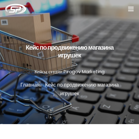
Главная
Услуги
Кейс по продвижению магазина
игрушек
Кейсы
Кейсы студии Pirogov Marketing
Отзывы
Главная
>
Кейс по продвижению магазина
О компании
игрушек
Блог
Вакансии