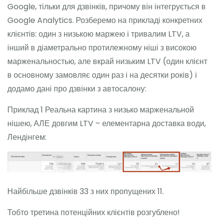
Google, тільки для дзвінків, причому він інтегрується в
Google Analytics. Розберемо на прикладі конкретних
клієнтів: один з низькою маржею і тривалим LTV, а
інший в діаметрально протилежному ніші з високою
марженальностью, але вкрай низьким LTV (один клієнт
в основному замовляє один раз і на десятки років) і
додамо дані про дзвінки з автосалону:
Приклад 1 Реальна картина з низько марженальной
нішею, АЛЕ довгим LTV – елементарна доставка води,
Лендінгем:
Найбільше дзвінків 33 з них пропущених 11.
Тобто третина потенційних клієнтів розгублено!