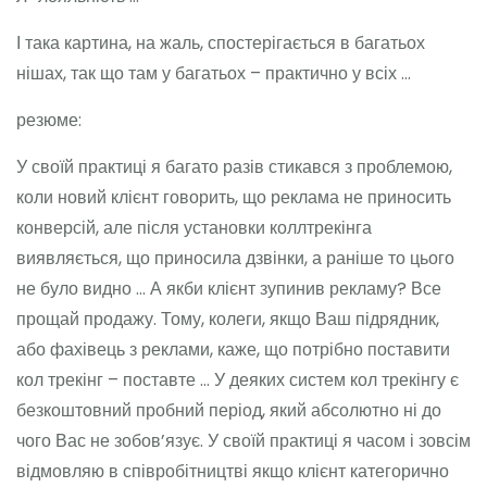
І така картина, на жаль, спостерігається в багатьох
нішах, так що там у багатьох – практично у всіх …
резюме:
У своїй практиці я багато разів стикався з проблемою,
коли новий клієнт говорить, що реклама не приносить
конверсій, але після установки коллтрекінга
виявляється, що приносила дзвінки, а раніше то цього
не було видно … А якби клієнт зупинив рекламу? Все
прощай продажу. Тому, колеги, якщо Ваш підрядник,
або фахівець з реклами, каже, що потрібно поставити
кол трекінг – поставте … У деяких систем кол трекінгу є
безкоштовний пробний період, який абсолютно ні до
чого Вас не зобов’язує. У своїй практиці я часом і зовсім
відмовляю в співробітництві якщо клієнт категорично