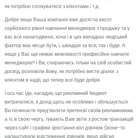
як потрібно спілкуватися з клієнтами і т.д.
Добре якщо Ваша компанія вже досягла висот
серйозного рівня навчання менеджерів з продажу та у
вас все налагоджено, хоча і в цих випадках людський
фактор має місце бути, і, швидше за все, так і буде. А
якщо у Вас ще немає можливості професійно навчати
менеджерів? І Ви, спираючись тільки на свій особистий
досвід, розповіли йому, як потрібно вести діалог з
клієнтом в надії, що тепер все буде добре.
І ось час іде, нагадую, що рекламний бюджет
витрачатися, а дохід щось не особливо і збільшується.
Ви починаєте пред’являти претензії своїм рекламникам,
а ті, в свою чергу, тикають Вам звіти з ростом транзакцій
через сайт і графіки зростання кол дзвінків (вони-то
налаштували відстеження дзвінків, якщо дійсно