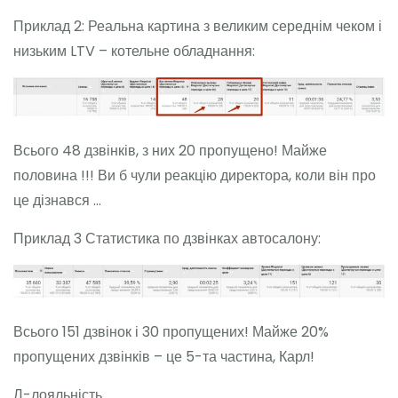
Приклад 2: Реальна картина з великим середнім чеком і
низьким LTV – котельне обладнання:
Всього 48 дзвінків, з них 20 пропущено! Майже
половина !!! Ви б чули реакцію директора, коли він про
це дізнався …
Приклад 3 Статистика по дзвінках автосалону:
Всього 151 дзвінок і 30 пропущених! Майже 20%
пропущених дзвінків – це 5-та частина, Карл!
Л-лояльність …