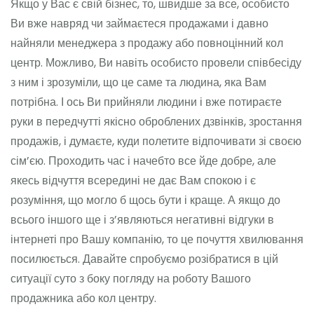
Якщо у Вас є свій бізнес, то, швидше за все, особисто
Ви вже навряд чи займаєтеся продажами і давно
найняли менеджера з продажу або повноцінний кол
центр. Можливо, Ви навіть особисто провели співбесіду
з ним і зрозуміли, що це саме та людина, яка Вам
потрібна. І ось Ви прийняли людини і вже потираєте
руки в передчутті якісно оброблених дзвінків, зростання
продажів, і думаєте, куди полетите відпочивати зі своєю
сім’єю. Проходить час і начебто все йде добре, але
якесь відчуття всередині не дає Вам спокою і є
розуміння, що могло б щось бути і краще. А якщо до
всього іншого ще і з’являються негативні відгуки в
інтернеті про Вашу компанію, то це почуття хвилювання
посилюється. Давайте спробуємо розібратися в цій
ситуації суто з боку погляду на роботу Вашого
продажника або кол центру.