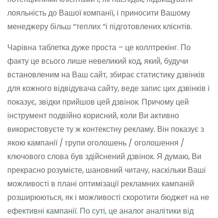
лояльність до Вашої компанії, і приносити Вашому
менеджеру більш “теплих “і підготовлених клієнтів.
Чарівна таблетка дуже проста – це коллтрекінг. По
факту це всього лише невеликий код, який, будучи
встановленим на Ваш сайт, збирає статистику дзвінків
для кожного відвідувача сайту, веде запис цих дзвінків і
показує, звідки прийшов цей дзвінок. Причому цей
інструмент подвійно корисний, коли Ви активно
використовуєте ту ж контекстну рекламу. Він показує з
якою кампанії / групи оголошень / оголошення /
ключового слова був здійснений дзвінок. Я думаю, Ви
прекрасно розумієте, шановний читачу, наскільки Ваші
можливості в плані оптимізації рекламних кампаній
розширюються, як і можливості скоротити бюджет на не
ефективні кампанії. По суті, це аналог аналітики від