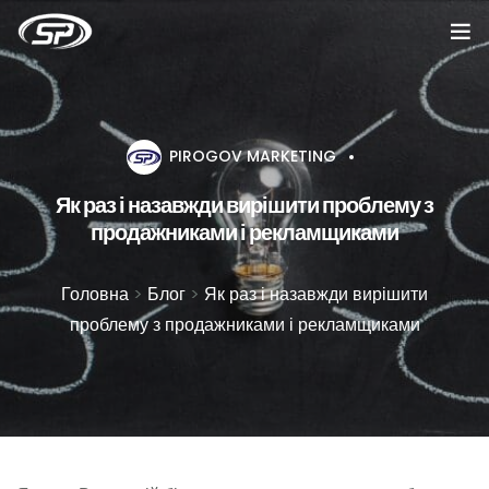
Головна
Послуги
PIROGOV MARKETING
Як раз і назавжди вирішити проблему з
Кейси
продажниками і рекламщиками
Відгуки
Головна
>
Блог
>
Як раз і назавжди вирішити
Про компанію
проблему з продажниками і рекламщиками
Блог
Вакансії