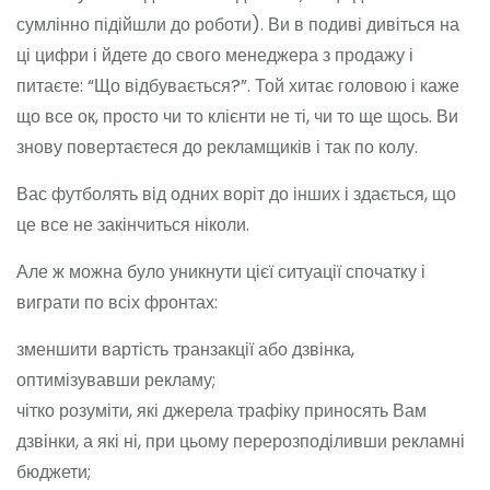
сумлінно підійшли до роботи). Ви в подиві дивіться на
ці цифри і йдете до свого менеджера з продажу і
питаєте: “Що відбувається?”. Той хитає головою і каже
що все ок, просто чи то клієнти не ті, чи то ще щось. Ви
знову повертаєтеся до рекламщиків і так по колу.
Вас футболять від одних воріт до інших і здається, що
це все не закінчиться ніколи.
Але ж можна було уникнути цієї ситуації спочатку і
виграти по всіх фронтах:
зменшити вартість транзакції або дзвінка,
оптимізувавши рекламу;
чітко розуміти, які джерела трафіку приносять Вам
дзвінки, а які ні, при цьому перерозподіливши рекламні
бюджети;