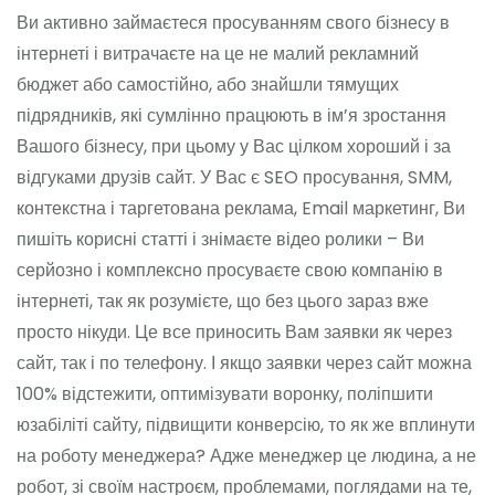
Ви активно займаєтеся просуванням свого бізнесу в
інтернеті і витрачаєте на це не малий рекламний
бюджет або самостійно, або знайшли тямущих
підрядників, які сумлінно працюють в ім’я зростання
Вашого бізнесу, при цьому у Вас цілком хороший і за
відгуками друзів сайт. У Вас є SEO просування, SMM,
контекстна і таргетована реклама, Email маркетинг, Ви
пишіть корисні статті і знімаєте відео ролики – Ви
серйозно і комплексно просуваєте свою компанію в
інтернеті, так як розумієте, що без цього зараз вже
просто нікуди. Це все приносить Вам заявки як через
сайт, так і по телефону. І якщо заявки через сайт можна
100% відстежити, оптимізувати воронку, поліпшити
юзабіліті сайту, підвищити конверсію, то як же вплинути
на роботу менеджера? Адже менеджер це людина, а не
робот, зі своїм настроєм, проблемами, поглядами на те,