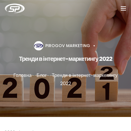
Головна
Послуги
PIROGOV MARKETING
Кейси
Тренди в інтернет-маркетингу 2022
Відгуки
Головна
>
Блог
>
Тренди в інтернет-маркетингу
2022
Про компанію
Блог
Вакансії